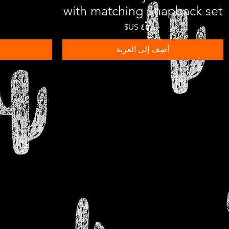
with matching Snapback set
السعر
أضِف إلى العربة