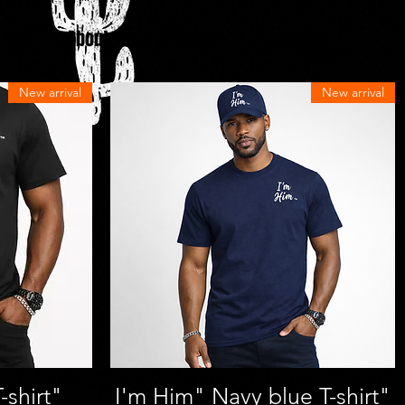
 Size
About DCYOP clothing
Contact
New arrival
New arrival
العرض السريع
"I'm Him" Navy blue T-shirt
"I'm Him" black T-shirt